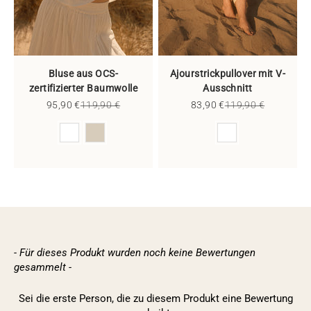
Bluse aus OCS-
Ajourstrickpullover mit V-
zertifizierter Baumwolle
Ausschnitt
Sale price
Regular price
Sale price
Regular price
95,90 €
119,90 €
83,90 €
119,90 €
Color
Color
- Für dieses Produkt wurden noch keine Bewertungen
New content loaded
gesammelt -
Sei die erste Person, die zu diesem Produkt eine Bewertung