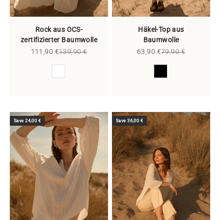
Rock aus OCS-
Häkel-Top aus
zertifizierter Baumwolle
Baumwolle
Sale price
Regular price
Sale price
Regular price
111,90 €
139,90 €
63,90 €
79,90 €
Color
Color
Save 24,00 €
Save 36,00 €