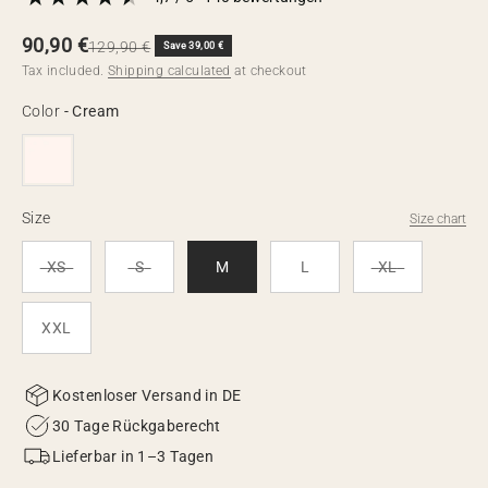
Sale price
90,90 €
Regular price
129,90 €
Save 39,00 €
Tax included.
Shipping calculated
at checkout
Color
Color
-
Cream
Size
Size
Size chart
XS
S
M
L
XL
XXL
Kostenloser Versand in DE
30 Tage Rückgaberecht
Lieferbar in 1–3 Tagen