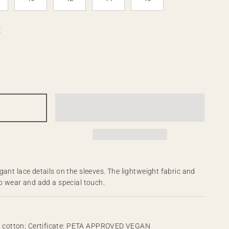
E
gant lace details on the sleeves. The lightweight fabric and
to wear and add a special touch.
% cotton; Certificate: PETA APPROVED VEGAN