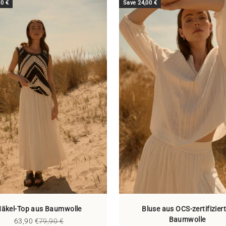
00 €
Save 24,00 €
äkel-Top aus Baumwolle
Bluse aus OCS-zertifizier
Baumwolle
Sale price
Regular price
63,90 €
79,90 €