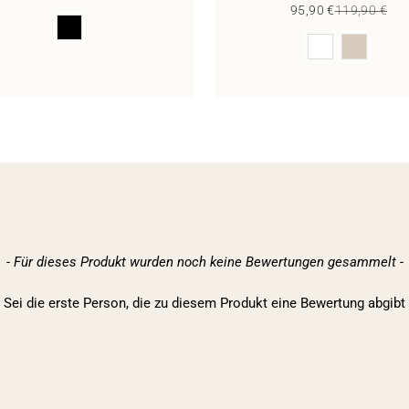
Sale price
Regular pric
95,90 €
119,90 €
Color
Color
- Für dieses Produkt wurden noch keine Bewertungen gesammelt -
Sei die erste Person, die zu diesem Produkt eine Bewertung abgibt