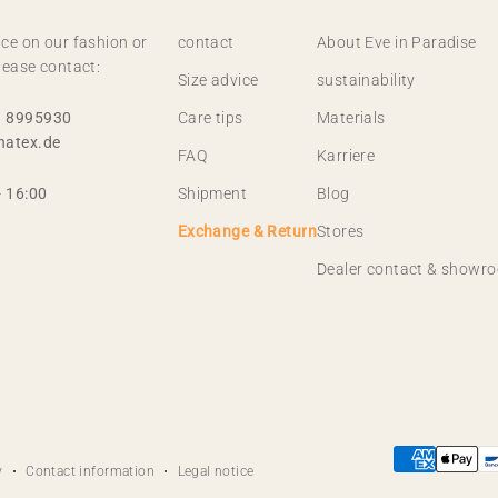
ce on our fashion or
contact
About Eve in Paradise
lease contact:
Size advice
sustainability
1 8995930
Care tips
Materials
natex.de
FAQ
Karriere
- 16:00
Shipment
Blog
Exchange & Return
Stores
Dealer contact & showr
y
Contact information
Legal notice