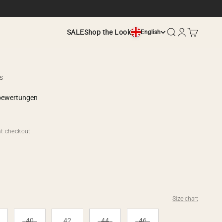
Search
Login
Cart
SALE
Shop the Look
English
s
bewertungen
t checkout
Size chart
40
42
44
46