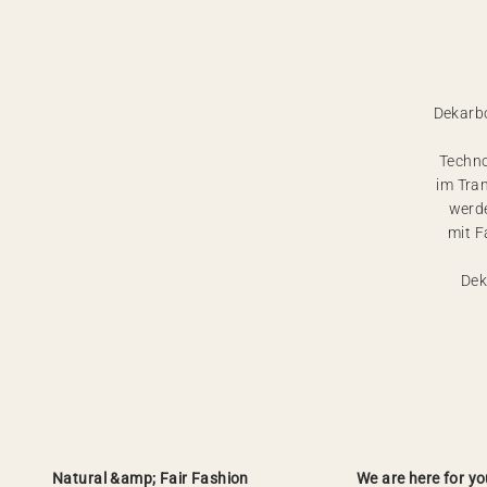
Dekarb
Techno
im Tra
werde
mit F
Dek
Natural &amp; Fair Fashion
We are here for yo