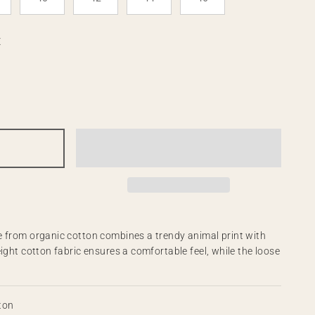
E
e from organic cotton combines a trendy animal print with
ight cotton fabric ensures a comfortable feel, while the loose
ton