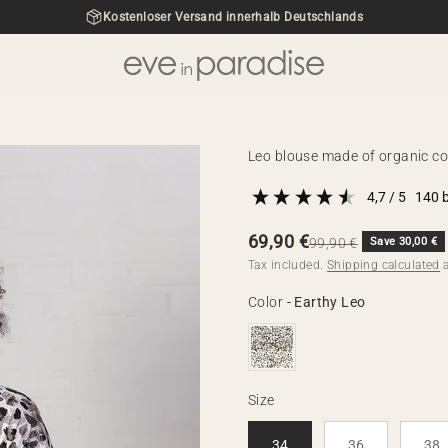
Kostenloser Versand innerhalb Deutschlands
eve in paradise
Leo blouse made of organic c
4,7
/ 5
140
Sale price
69,90 €
Regular price
99,90 €
Save 30,00 €
Tax included.
Shipping calculated
a
Color
Color
-
Earthy Leo
Size
Size
34
36
38