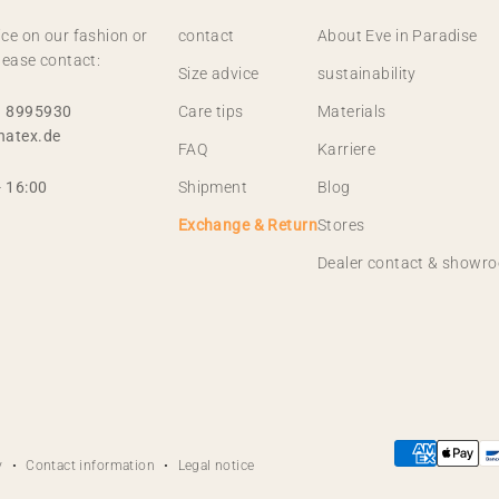
ce on our fashion or
contact
About Eve in Paradise
lease contact:
Size advice
sustainability
1 8995930
Care tips
Materials
natex.de
FAQ
Karriere
- 16:00
Shipment
Blog
Exchange & Return
Stores
Dealer contact & showr
y
Contact information
Legal notice