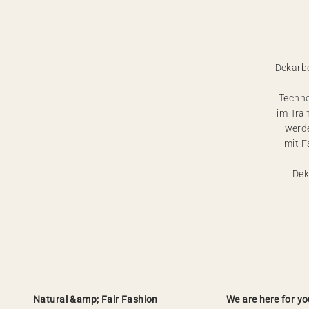
Dekarb
Techno
im Tra
werde
mit F
Dek
Natural &amp; Fair Fashion
We are here for yo