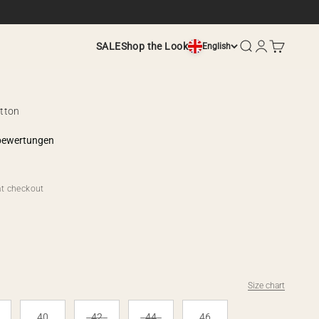
Search
Login
Cart
SALE
Shop the Look
English
otton
bewertungen
t checkout
Size chart
40
42
44
46