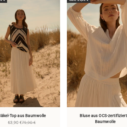
äkel-Top aus Baumwolle
Bluse aus OCS-zertifizier
Baumwolle
Sale price
Regular price
63,90 €
79,90 €