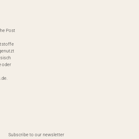
he Post
tstoffe
genutzt
ysisch
e oder
s
.de.
Subscribe to our newsletter