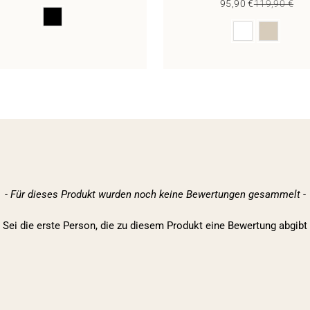
Sale price
Regular pric
95,90 €
119,90 €
Color
Color
- Für dieses Produkt wurden noch keine Bewertungen gesammelt -
Sei die erste Person, die zu diesem Produkt eine Bewertung abgibt