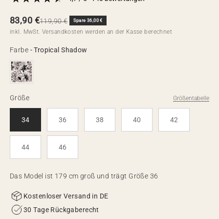
Angebot
83,90 €
Regulärer Preis
119,90 €
Spare 36,00 €
inkl. MwSt.
Versandkosten
werden an der Kasse berechnet
Farbe
Farbe
-
Tropical Shadow
Größe
Größe
Größentabelle
34
36
38
40
42
44
46
Das Model ist 179 cm groß und trägt Größe 36
Kostenloser Versand in DE
30 Tage Rückgaberecht