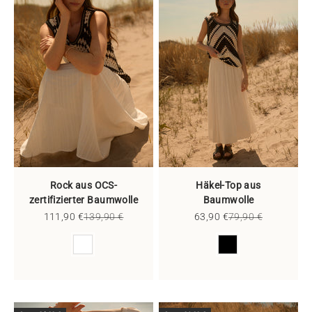
Rock aus OCS-
Häkel-Top aus
zertifizierter Baumwolle
Baumwolle
Angebot
Regulärer Preis
Angebot
Regulärer Preis
111,90 €
139,90 €
63,90 €
79,90 €
Farbe
Farbe