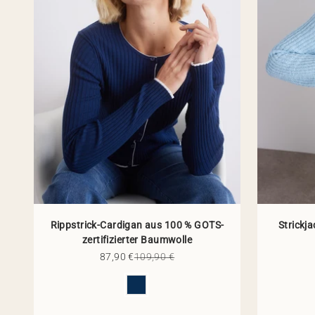
Rippstrick-Cardigan aus 100 % GOTS-
Strickj
zertifizierter Baumwolle
Angebot
Regulärer Preis
87,90 €
109,90 €
Farbe