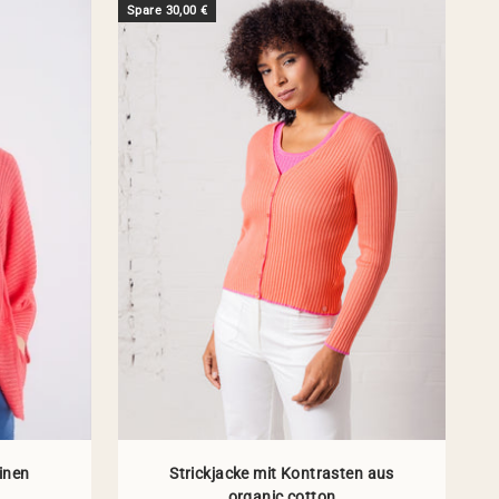
Spare 30,00 €
inen
Strickjacke mit Kontrasten aus
organic cotton
 Preis