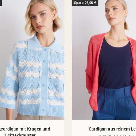
Spare 26,00 €
kcardigan mit Kragen und
Cardigan aus reinem Le
Zickzackmuster
Angebot
Regulärer