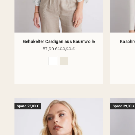
Gehäkelter Cardigan aus Baumwolle
Kaschmi
Angebot
Regulärer Preis
87,90 €
109,90 €
Farbe
Spare 22,00 €
Spare 39,00 €