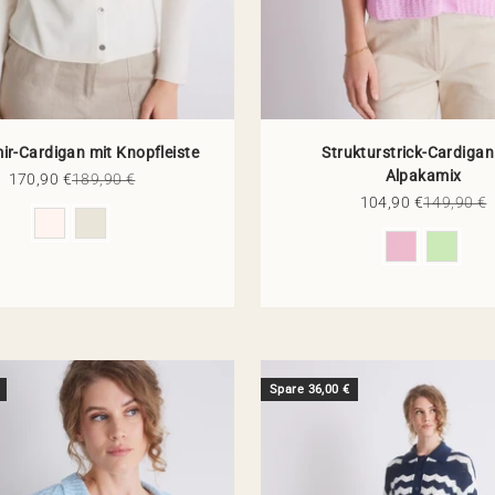
r-Cardigan mit Knopfleiste
Strukturstrick-Cardigan
Alpakamix
Angebot
Regulärer Preis
170,90 €
189,90 €
Angebot
Regulärer
104,90 €
149,90 €
Farbe
Farbe
Spare 36,00 €