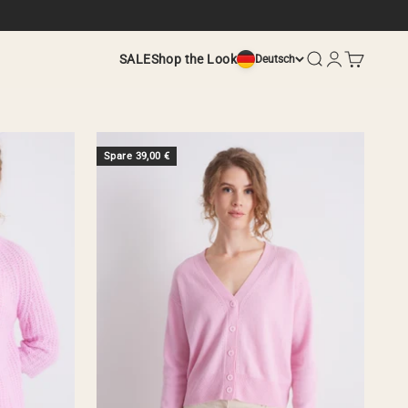
Suche
Anmelden
Warenkor
SALE
Shop the Look
Deutsch
Spare 39,00 €