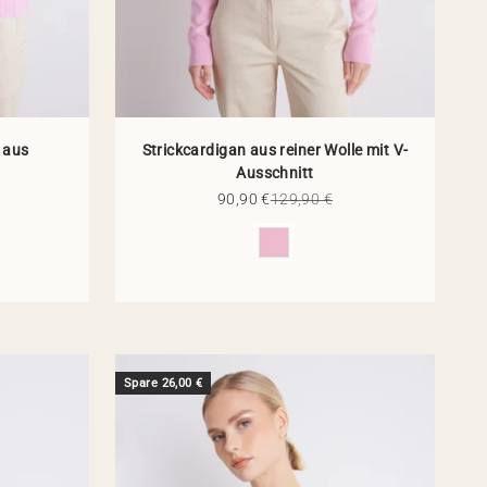
 aus
Strickcardigan aus reiner Wolle mit V-
Ausschnitt
 Preis
Angebot
Regulärer Preis
90,90 €
129,90 €
Farbe
Spare 26,00 €