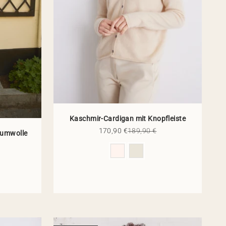
Kaschmir-Cardigan mit Knopfleiste
Angebot
Regulärer Preis
170,90 €
189,90 €
aumwolle
Preis
Farbe