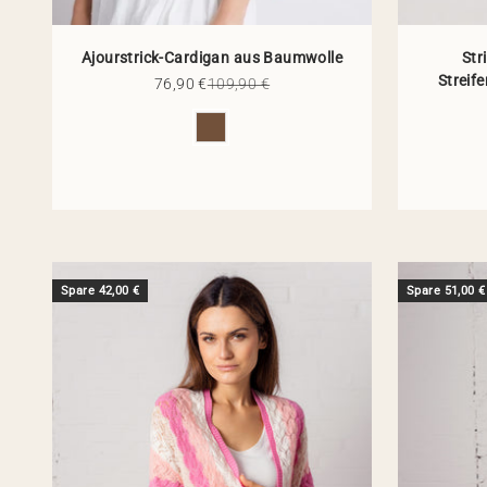
Ajourstrick-Cardigan aus Baumwolle
Str
Streif
Angebot
Regulärer Preis
76,90 €
109,90 €
Farbe
Spare 42,00 €
Spare 51,00 €