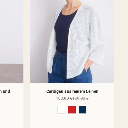
en und
Cardigan aus reinem Leinen
Angebot
Regulärer Preis
103,90 €
129,90 €
Preis
Farbe