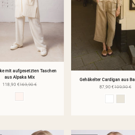
cke mit aufgesetzten Taschen
aus Alpaka Mix
Gehäkelter Cardigan aus B
Angebot
Regulärer Preis
118,90 €
169,90 €
Angebot
Regulärer 
87,90 €
109,90 €
Farbe
Farbe