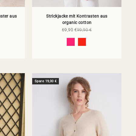
uster aus
Strickjacke mit Kontrasten aus
organic cotton
 Preis
Angebot
Regulärer Preis
69,90 €
99,90 €
Farbe
Spare 19,00 €