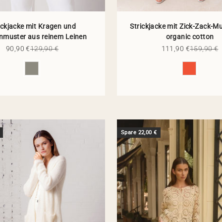
ickjacke mit Kragen und
Strickjacke mit Zick-Zack-M
enmuster aus reinem Leinen
organic cotton
Angebot
Regulärer Preis
Angebot
Regulärer
90,90 €
129,90 €
111,90 €
159,90 €
Farbe
Farbe
Spare 22,00 €