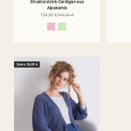
Strukturstrick-Cardigan aus
Alpakamix
Angebot
Regulärer Preis
104,90 €
149,90 €
Farbe
Spare 26,00 €