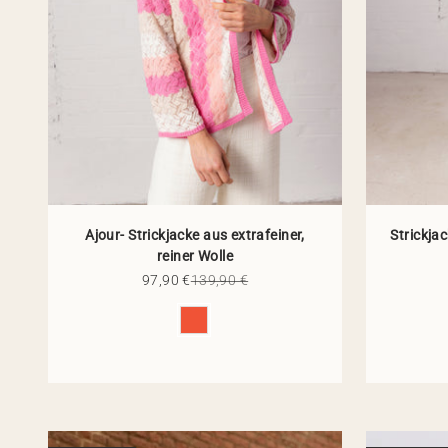
Ajour- Strickjacke aus extrafeiner,
Strickja
reiner Wolle
Angebot
Regulärer Preis
97,90 €
139,90 €
Farbe