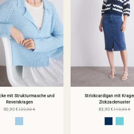
acke mit Strukturmasche und
Strickcardigan mit Krag
Reverskragen
Zickzackmuster
Angebot
Regulärer Preis
Angebot
Regulärer 
90,90 €
129,90 €
83,90 €
119,90 €
Farbe
Farbe