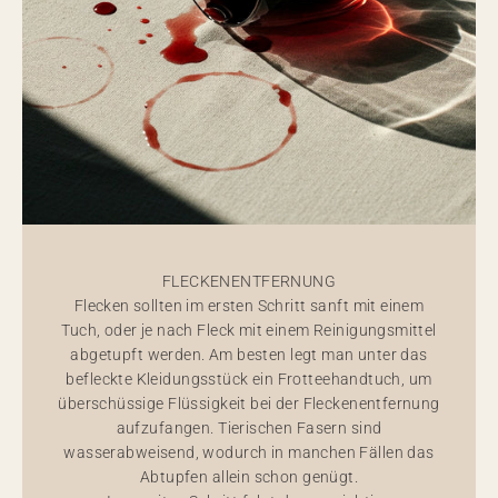
FLECKENENTFERNUNG
Flecken sollten im ersten Schritt sanft mit einem
Tuch, oder je nach Fleck mit einem Reinigungsmittel
abgetupft werden. Am besten legt man unter das
befleckte Kleidungsstück ein Frotteehandtuch, um
überschüssige Flüssigkeit bei der Fleckenentfernung
aufzufangen. Tierischen Fasern sind
wasserabweisend, wodurch in manchen Fällen das
Abtupfen allein schon genügt.