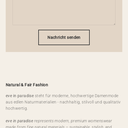
Nachricht senden
Natural & Fair Fashion
eve in paradise
steht für moderne, hochwertige Damenmode
aus edlen Naturmaterialien - nachhaltig, stilvoll und qualitativ
hochwertig.
eve in paradise
represents modern, premium womenswear
made from fine natural materials – sustainable, stylish, and