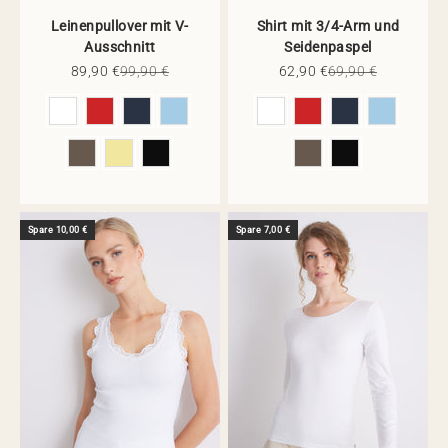
Leinenpullover mit V-
Shirt mit 3/4-Arm und
Ausschnitt
Seidenpaspel
Angebot
Regulärer Preis
Angebot
Regulärer Preis
89,90 €
99,90 €
62,90 €
69,90 €
Farbe
Farbe
Spare 10,00 €
Spare 7,00 €