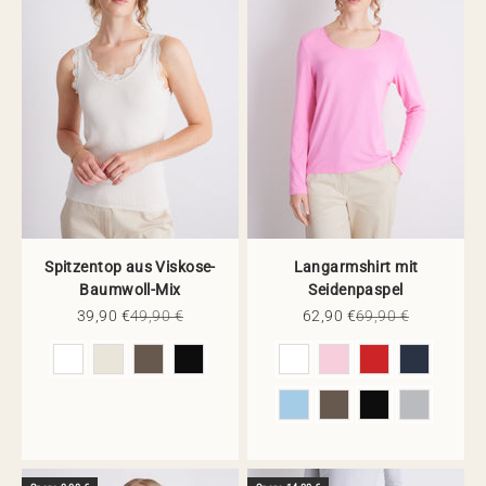
Spitzentop aus Viskose-
Langarmshirt mit
Baumwoll-Mix
Seidenpaspel
Angebot
Regulärer Preis
Angebot
Regulärer Preis
39,90 €
49,90 €
62,90 €
69,90 €
Farbe
Farbe