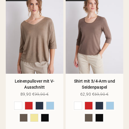
Leinenpullover mit V-
Shirt mit 3/4-Arm und
Ausschnitt
Seidenpaspel
Angebot
Regulärer Preis
Angebot
Regulärer Preis
89,90 €
99,90 €
62,90 €
69,90 €
Farbe
Farbe