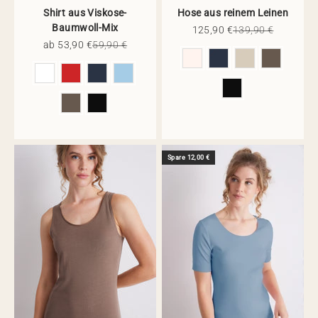
Shirt aus Viskose-
Hose aus reinem Leinen
Baumwoll-Mix
Angebot
Regulärer Preis
125,90 €
139,90 €
Angebot
Regulärer Preis
ab 53,90 €
59,90 €
Farbe
Farbe
Spare 12,00 €