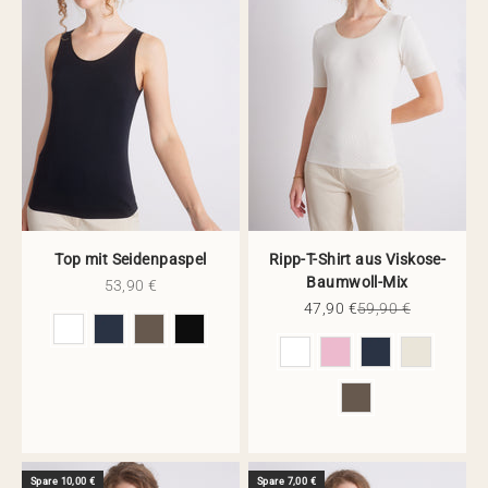
Top mit Seidenpaspel
Ripp-T-Shirt aus Viskose-
Baumwoll-Mix
Angebot
53,90 €
Angebot
Regulärer Preis
47,90 €
59,90 €
Farbe
Farbe
Spare 10,00 €
Spare 7,00 €