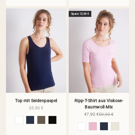
Spare 12,00 €
Top mit Seidenpaspel
Ripp-T-Shirt aus Viskose-
Baumwoll-Mix
Angebot
53,90 €
Angebot
Regulärer Preis
47,90 €
59,90 €
Farbe
Farbe