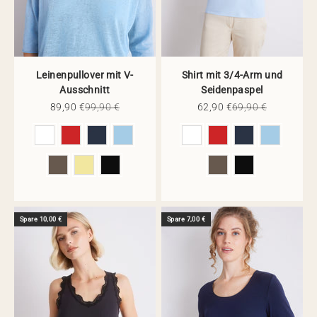
Leinenpullover mit V-
Shirt mit 3/4-Arm und
Ausschnitt
Seidenpaspel
Angebot
Regulärer Preis
Angebot
Regulärer Preis
89,90 €
99,90 €
62,90 €
69,90 €
Farbe
Farbe
Spare 10,00 €
Spare 7,00 €