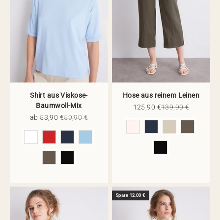
Shirt aus Viskose-
Hose aus reinem Leinen
Baumwoll-Mix
Angebot
Regulärer Preis
125,90 €
139,90 €
Angebot
Regulärer Preis
ab 53,90 €
59,90 €
Farbe
Farbe
Spare 12,00 €