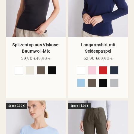
Spitzentop aus Viskose-
Langarmshirt mit
Baumwoll-Mix
Seidenpaspel
Angebot
Regulärer Preis
Angebot
Regulärer Preis
39,90 €
49,90 €
62,90 €
69,90 €
Farbe
Farbe
Spare 0,00 €
Spare 14,00 €