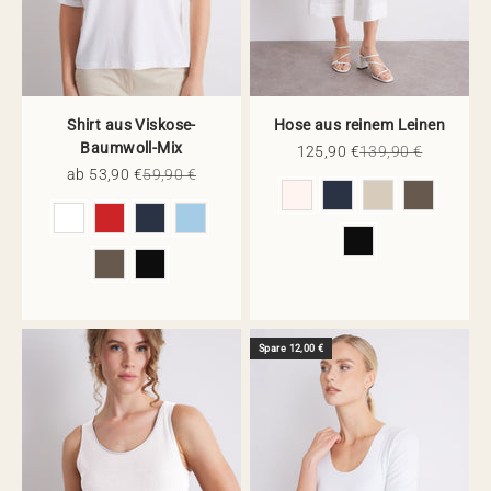
Shirt aus Viskose-
Hose aus reinem Leinen
Baumwoll-Mix
Angebot
Regulärer Preis
125,90 €
139,90 €
Angebot
Regulärer Preis
ab 53,90 €
59,90 €
Farbe
Farbe
Spare 12,00 €