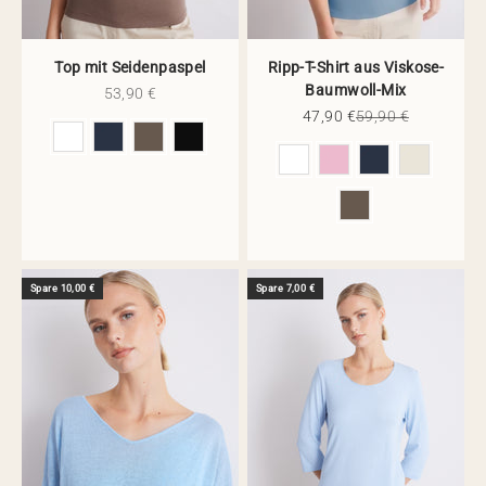
Top mit Seidenpaspel
Ripp-T-Shirt aus Viskose-
Baumwoll-Mix
Angebot
53,90 €
Angebot
Regulärer Preis
47,90 €
59,90 €
Farbe
Farbe
Spare 10,00 €
Spare 7,00 €