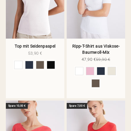
Top mit Seidenpaspel
Ripp-T-Shirt aus Viskose-
Baumwoll-Mix
Angebot
53,90 €
Angebot
Regulärer Preis
47,90 €
59,90 €
Farbe
Farbe
Spare 10,00 €
Spare 7,00 €