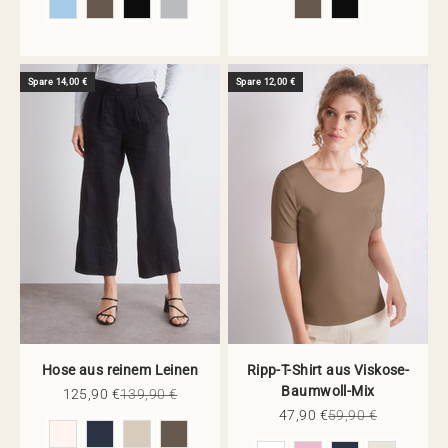
Spare 14,00 €
Spare 12,00 €
Hose aus reinem Leinen
Ripp-T-Shirt aus Viskose-
Baumwoll-Mix
Angebot
Regulärer Preis
125,90 €
139,90 €
Angebot
Regulärer Preis
47,90 €
59,90 €
Farbe
Farbe