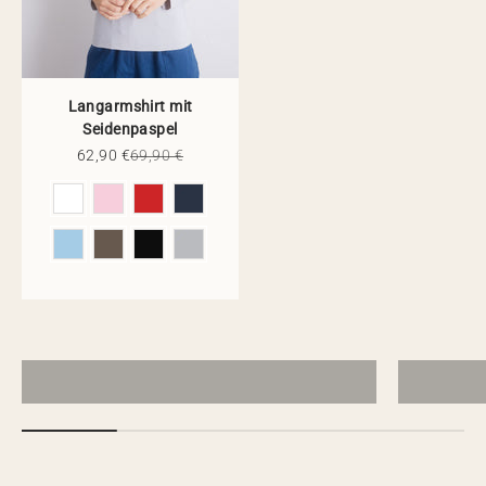
Langarmshirt mit
Seidenpaspel
Angebot
Regulärer Preis
62,90 €
69,90 €
Farbe
Sommer