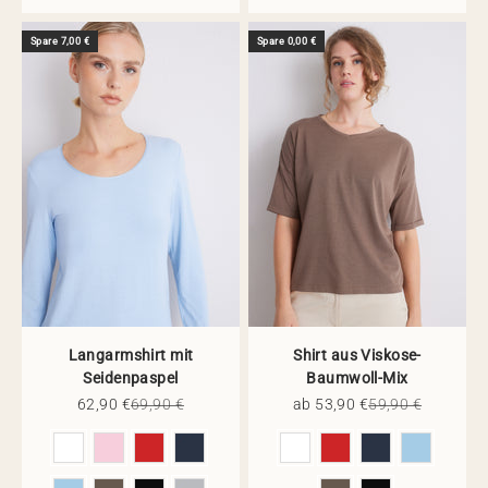
Spare 7,00 €
Spare 0,00 €
Langarmshirt mit
Shirt aus Viskose-
Seidenpaspel
Baumwoll-Mix
Angebot
Regulärer Preis
Angebot
Regulärer Preis
62,90 €
69,90 €
ab 53,90 €
59,90 €
Farbe
Farbe