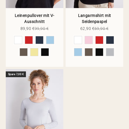
Leinenpullover mit V-
Langarmshirt mit
Ausschnitt
Seidenpaspel
Angebot
Regulärer Preis
Angebot
Regulärer Preis
89,90 €
99,90 €
62,90 €
69,90 €
Farbe
Farbe
Spare 7,00 €