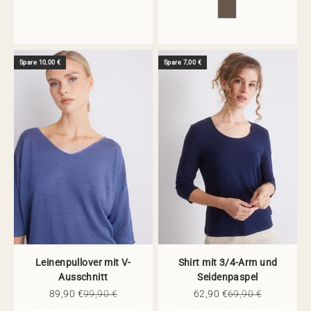
Spare 10,00 €
Spare 7,00 €
Leinenpullover mit V-
Shirt mit 3/4-Arm und
Ausschnitt
Seidenpaspel
Angebot
Regulärer Preis
Angebot
Regulärer Preis
89,90 €
99,90 €
62,90 €
69,90 €