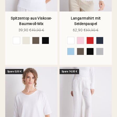
Spitzentop aus Viskose-
Langarmshirt mit
Baumwoll-Mix
Seidenpaspel
Angebot
Regulärer Preis
Angebot
Regulärer Preis
39,90 €
49,90 €
62,90 €
69,90 €
Farbe
Farbe
Spare 0,00 €
Spare 14,00 €