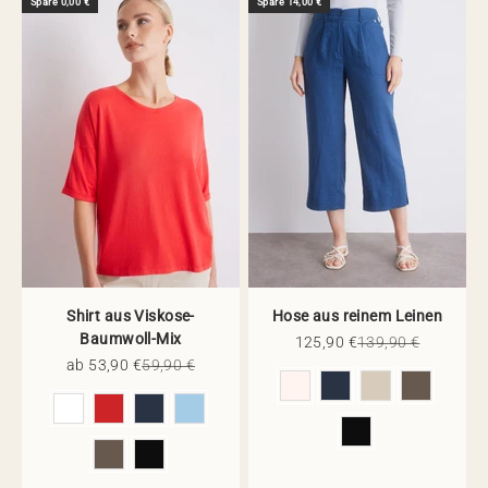
Spare 0,00 €
Spare 14,00 €
Shirt aus Viskose-
Hose aus reinem Leinen
Baumwoll-Mix
Angebot
Regulärer Preis
125,90 €
139,90 €
Angebot
Regulärer Preis
ab 53,90 €
59,90 €
Farbe
Farbe