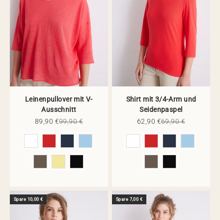
Leinenpullover mit V-
Shirt mit 3/4-Arm und
Ausschnitt
Seidenpaspel
Angebot
Regulärer Preis
Angebot
Regulärer Preis
89,90 €
99,90 €
62,90 €
69,90 €
Farbe
Farbe
Spare 10,00 €
Spare 7,00 €